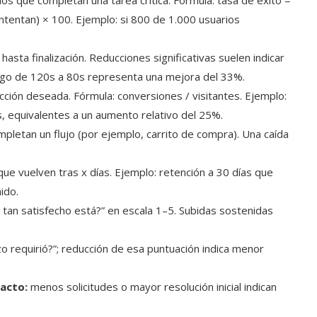
os que completan una tarea crítica. Fórmula: tasa de éxito =
intentan) × 100. Ejemplo: si 800 de 1.000 usuarios
hasta finalización. Reducciones significativas suelen indicar
pago de 120s a 80s representa una mejora del 33%.
acción deseada. Fórmula: conversiones / visitantes. Ejemplo:
, equivalentes a un aumento relativo del 25%.
mpletan un flujo (por ejemplo, carrito de compra). Una caída
ue vuelven tras x días. Ejemplo: retención a 30 días que
ido.
tan satisfecho está?” en escala 1–5. Subidas sostenidas
o requirió?”; reducción de esa puntuación indica menor
acto:
menos solicitudes o mayor resolución inicial indican