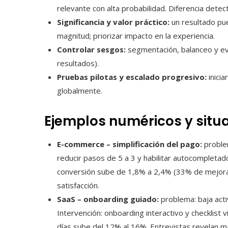
relevante con alta probabilidad. Diferencia dete
Significancia y valor práctico:
un resultado pue
magnitud; priorizar impacto en la experiencia.
Controlar sesgos:
segmentación, balanceo y ev
resultados).
Pruebas pilotas y escalado progresivo:
inici
globalmente.
Ejemplos numéricos y situ
E-commerce – simplificación del pago:
problem
reducir pasos de 5 a 3 y habilitar autocompletad
conversión sube de 1,8% a 2,4% (33% de mejora 
satisfacción.
SaaS – onboarding guiado:
problema: baja acti
Intervención: onboarding interactivo y checklist 
días sube del 12% al 16%. Entrevistas revelan m