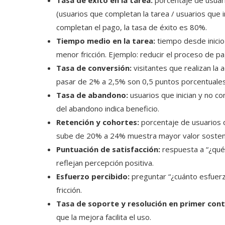
Tasa de éxito en la tarea:
porcentaje de usuari
(usuarios que completan la tarea / usuarios que 
completan el pago, la tasa de éxito es 80%.
Tiempo medio en la tarea:
tiempo desde inicio 
menor fricción. Ejemplo: reducir el proceso de 
Tasa de conversión:
visitantes que realizan la 
pasar de 2% a 2,5% son 0,5 puntos porcentuales
Tasa de abandono:
usuarios que inician y no co
del abandono indica beneficio.
Retención y cohortes:
porcentaje de usuarios q
sube de 20% a 24% muestra mayor valor sosten
Puntuación de satisfacción:
respuesta a “¿qué 
reflejan percepción positiva.
Esfuerzo percibido:
preguntar “¿cuánto esfuerz
fricción.
Tasa de soporte y resolución en primer cont
que la mejora facilita el uso.