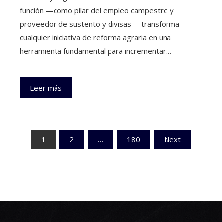
función —como pilar del empleo campestre y
proveedor de sustento y divisas— transforma
cualquier iniciativa de reforma agraria en una
herramienta fundamental para incrementar…
Leer más
Paginación
1
2
…
180
Next
de
entradas